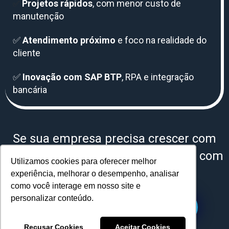
Projetos rápidos
, com menor custo de
✅
manutenção
✅
Atendimento próximo
e foco na realidade do
cliente
✅
Inovação com SAP BTP
, RPA e integração
bancária
Se sua empresa precisa crescer com
segurança e eficiência
no SAP, fale com
Utilizamos cookies para oferecer melhor
quem entende
de verdade
.
experiência, melhorar o desempenho, analisar
como você interage em nosso site e
personalizar conteúdo.
Falar com especialista!
Recusar Cookies
Aceitar Cookies