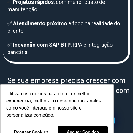
Projetos rápidos
, com menor custo de
✅
manutenção
✅
Atendimento próximo
e foco na realidade do
cliente
✅
Inovação com SAP BTP
, RPA e integração
bancária
Se sua empresa precisa crescer com
segurança e eficiência
no SAP, fale com
Utilizamos cookies para oferecer melhor
quem entende
de verdade
.
experiência, melhorar o desempenho, analisar
como você interage em nosso site e
personalizar conteúdo.
Falar com especialista!
Recusar Cookies
Aceitar Cookies