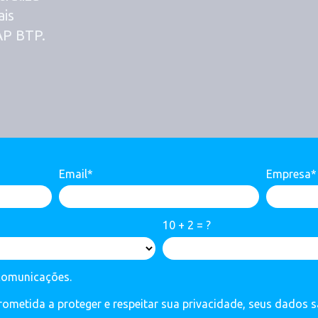
ais
AP BTP.
Email*
Empresa*
10 + 2 = ?
comunicações.
metida a proteger e respeitar sua privacidade, seus dados 