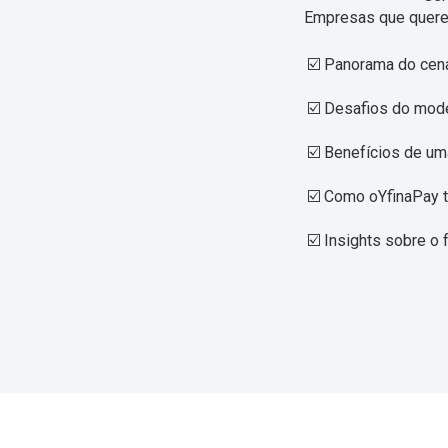
Empresas que querem
☑️ Panorama do cenár
☑️
Desafios do model
☑️
Benefícios de uma
☑️ Como oYfinaPay t
☑️ Insights sobre o