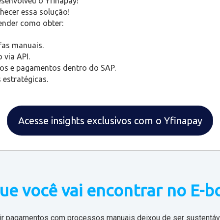
senvolveu o Yfinapay!
ecer essa solução!
tender como obter:
fas manuais.
 via API.
ldos e pagamentos dentro do SAP.
 estratégicas.
Acesse insights exclusivos com o Yfinapay
ue você vai encontrar no E-b
ir pagamentos com processos manuais deixou de ser sustentáv