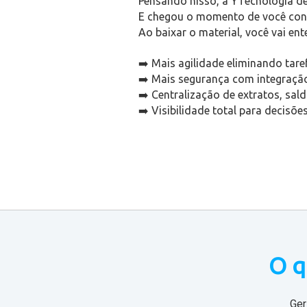
Pensando nisso, a YTecnologia de
E chegou o momento de você conh
Ao baixar o material, você vai en
➡️ Mais agilidade eliminando tare
➡️
Mais segurança com integração
➡️
Centralização de extratos, sa
➡️
Visibilidade total para decisões
O q
Ger