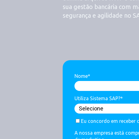
sua gestão bancária com m
segurança e agilidade no S
Nome*
Utiliza Sistema SAP?*
Eu concordo em receber 
A nossa empresa está compro