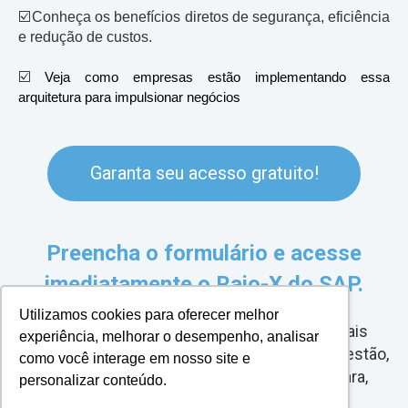
☑️
Conheça os benefícios diretos de segurança, eficiência
e redução de custos.
☑️
Veja como empresas estão implementando essa
arquitetura para impulsionar negócios
Garanta seu acesso gratuito!
Preencha o formulário e acesse
imediatamente o Raio-X do SAP.
Utilizamos cookies para oferecer melhor
Além disso, você passará a receber materiais
experiência, melhorar o desempenho, analisar
exclusivos, atualizações e novidades sobre gestão,
como você interage em nosso site e
automação e inovação no SAP de forma clara,
personalizar conteúdo.
prática e aplicável.