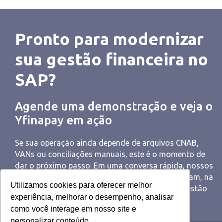
Pronto para modernizar
sua gestão financeira no
SAP?
Agende uma demonstração e veja o
Yfinapay em ação
Se sua operação ainda depende de arquivos CNAB,
VANs ou conciliações manuais, este é o momento de
dar o próximo passo. Em uma conversa rápida, nossos
especialistas analisam seu cenário atual e mostram, na
Utilizamos cookies para oferecer melhor
prática, como o Yfinapay pode simplificar sua gestão
experiência, melhorar o desempenho, analisar
financeira.
como você interage em nosso site e
personalizar conteúdo.