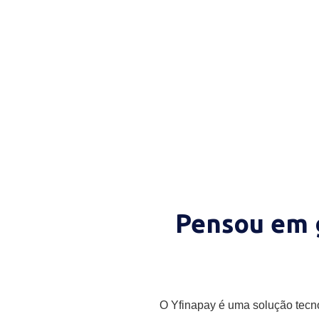
hora de mudar.
O YfinaPay é a solução inova
vai transformar o relaciona
empresa com os bancos, inte
ao SAP.
Pensou em 
O Yfinapay é uma solução tecnol