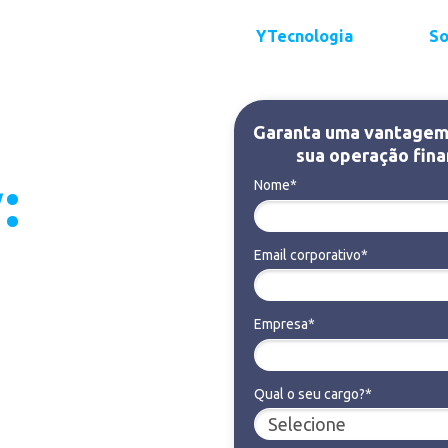
YTecnologia
So
Garanta uma vantagem 
sua operação fina
:
Nome*
Email corporativo*
 dos
os SAP
Empresa*
Qual o seu cargo?*
nde de arquivos .TXT e
var pagamentos, está na