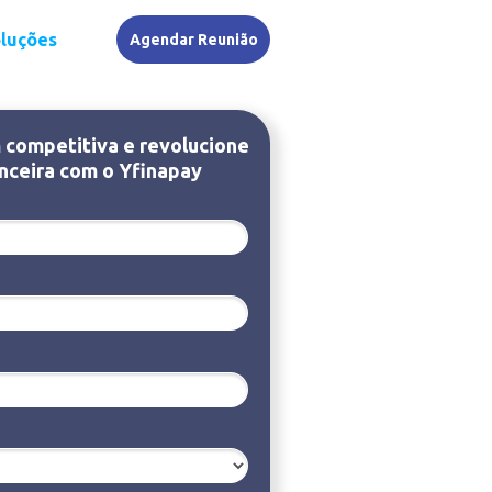
luções
Agendar Reunião
competitiva e revolucione
nceira com o Yfinapay