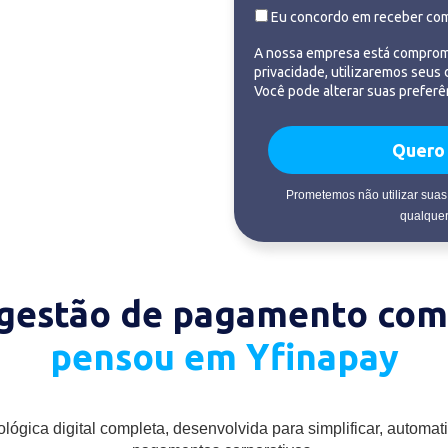
Eu concordo em receber co
A nossa empresa está comprome
dora da YTecnologia que
privacidade, utilizaremos seus
mento financeiro da sua
Você pode alterar suas prefer
grando tudo diretamente
Quero 
Prometemos não utilizar suas
qualquer
gestão de pagamento com 
pensou em Yfinapay
ógica digital completa, desenvolvida para simplificar, automat