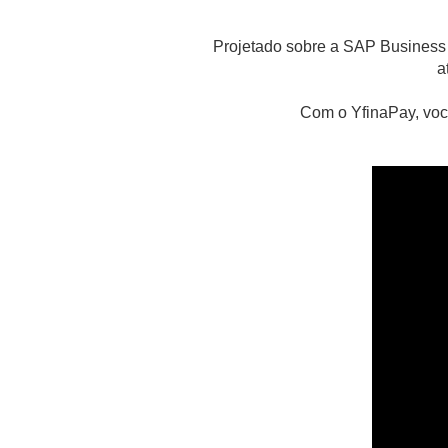
Projetado sobre a SAP Business T
a
Com o YfinaPay, você