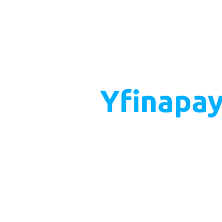
Yfinapay
A nova era
pagament
Se a sua empresa ainda depe
processos manuais para apro